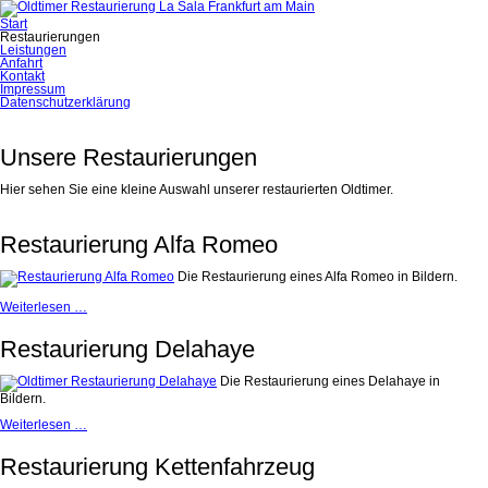
Navigation
Start
überspringen
Restaurierungen
Leistungen
Anfahrt
Kontakt
Impressum
Datenschutzerklärung
Unsere Restaurierungen
Hier sehen Sie eine kleine Auswahl unserer restaurierten Oldtimer.
Restaurierung Alfa Romeo
Die Restaurierung eines Alfa Romeo in Bildern.
Restaurierung
Weiterlesen …
Alfa
Romeo
Restaurierung Delahaye
Die Restaurierung eines Delahaye in
Bildern.
Restaurierung
Weiterlesen …
Delahaye
Restaurierung Kettenfahrzeug