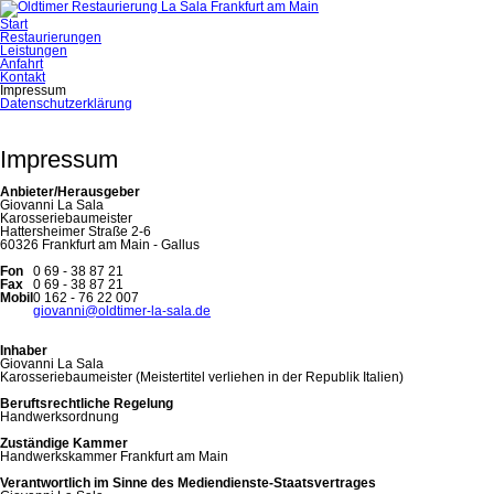
Navigation
Start
überspringen
Restaurierungen
Leistungen
Anfahrt
Kontakt
Impressum
Datenschutzerklärung
Impressum
Anbieter/Herausgeber
Giovanni La Sala
Karosseriebaumeister
Hattersheimer Straße 2-6
60326 Frankfurt am Main - Gallus
Fon
0 69 - 38 87 21
Fax
0 69 - 38 87 21
Mobil
0 162 - 76 22 007
giovanni@oldtimer-la-sala.de
Inhaber
Giovanni La Sala
Karosseriebaumeister (Meistertitel verliehen in der Republik Italien)
Beruftsrechtliche Regelung
Handwerksordnung
Zuständige Kammer
Handwerkskammer Frankfurt am Main
Verantwortlich im Sinne des Mediendienste-Staatsvertrages