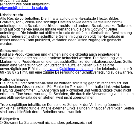
Giovanni La Sala
(Anschrift wie oben aufgeführt)
giovanni@oldtimer-la-sala.de
Urheberrecht
Alle Rechte vorbehalten. Die Inhalte auf oldtimer-la-sala.de (Texte, Bilder,
Grafiken, Ton-, Video- und sonstige Dateien sowie deren Darstellungsform)
unterliegen dem Schutz des Urheberrechts und anderer Schutzgesetze. Teilweise
sind auf oldtimer-la-sala.de Inhalte vorhanden, die dem Copyright Dritter
unterliegen. Die Inhalte auf oldtimer-la-sala.de dürfen außerhalb der Bestimmung
des Urheberrechts ohne schriftliche Genehmigung von oldtimer-la-sala.de in
keiner anderen Form publiziert, verändert oder Dritten zugänglich gemacht
werden.
Schutzrechte
Fast alle Produktzeichen und -namen sind gleichzeitig auch eingetragene
Warenzeichen oder sollten als solche betrachtet werden. Die Nennung von
Marken- und Produktnamen dient ausschließlich zu Identifikationszwecken. Sollte
Ihnen eine Verletzung von Schutzrechten auffallen, teilen Sie dies bitte
unverzüglich per E-Mail an
giovanni@oldtimer-la-sala.de
oder telefonisch unter 0
69 - 38 87 21 mit, um eine zügige Beseitigung der Schutzverletzung zu gewähren.
Haftungshinweis
Die Inhalte unter oldtimer-la-sala.de wurden sorgfältig geprüft, recherchiert und
nach bestem Wissen erstellt. Für Fehler im Text oder fehlerhafte Links wird keine
Haftung übernommen. Ein Anspruch auf Richtigkeit und Vollständigkeit wird nicht
erhoben. Eine Verantwortung für Schäden, die durch die Verwendung von Inhalten
aus oldtimer-la-sala.de entstehen, wird nicht übernommen.
Trotz sorgfältiger inhaltlicher Kontrolle zu Zeitpunkt der Verlinkung übernehmen
wir keine Haftung für die Inhalte externer Links. Für den Inhalt der verlinkten Seiten
sind ausschließlich deren Betreiber verantwortlich.
Bildquellen
© Giovanni La Sala, soweit nicht anders gekennzeichnet